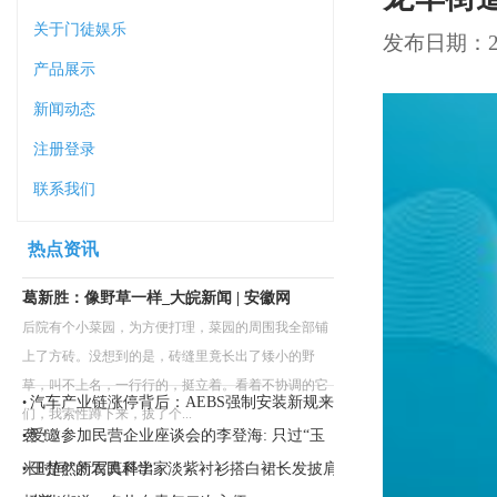
关于门徒娱乐
发布日期：202
产品展示
新闻动态
注册登录
联系我们
热点资讯
葛新胜：像野草一样_大皖新闻 | 安徽网
后院有个小菜园，为方便打理，菜园的周围我全部铺
上了方砖。没想到的是，砖缝里竟长出了矮小的野
草，叫不上名，一行行的，挺立着。看着不协调的它
汽车产业链涨停背后：AEBS强制安装新规来
•
们，我索性蹲下来，拔了个...
袭！
受邀参加民营企业座谈会的李登海: 只过“玉
•
米时间”的农民科学家
王楚然新写真释出 , 淡紫衬衫搭白裙长发披肩
•