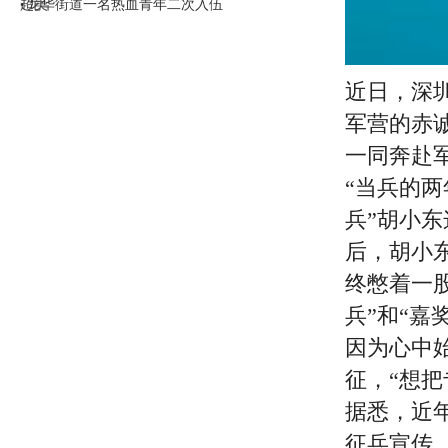
超美
龙华街道一名热血青年二次入伍
•
近日，深
军营的赤
一同奔赴
“当兵的
兵”胡小东
后，胡小
终憋着一股
兵”和“嘉
因为心中
征，“想
据悉，近
征兵宣传